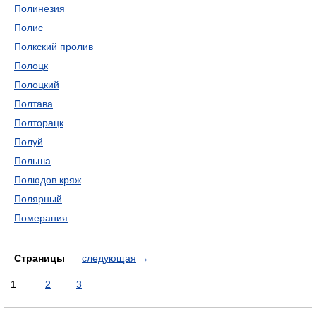
Полинезия
Полис
Полкский пролив
Полоцк
Полоцкий
Полтава
Полторацк
Полуй
Польша
Полюдов кряж
Полярный
Померания
Страницы
следующая
→
1
2
3