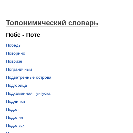
Топонимический словарь
Побе - Потс
Победы
Поворино
Повризе
Пограничный
Подветренные острова
Подгорица
Подкаменная Тунгуска
Подлипки
Подол
Подолия
Подольск