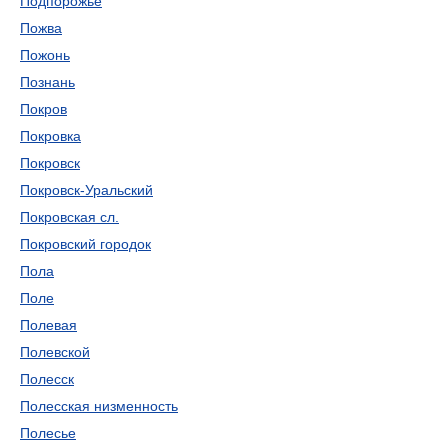
Подпорожье
Пожва
Пожонь
Познань
Покров
Покровка
Покровск
Покровск-Уральский
Покровская cл.
Покровский городок
Пола
Поле
Полевая
Полевской
Полесск
Полесская низменность
Полесье